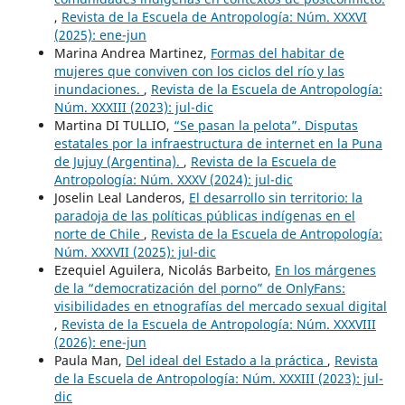
,
Revista de la Escuela de Antropología: Núm. XXXVI
(2025): ene-jun
Marina Andrea Martinez,
Formas del habitar de
mujeres que conviven con los ciclos del río y las
inundaciones.
,
Revista de la Escuela de Antropología:
Núm. XXXIII (2023): jul-dic
Martina DI TULLIO,
“Se pasan la pelota”. Disputas
estatales por la infraestructura de internet en la Puna
de Jujuy (Argentina).
,
Revista de la Escuela de
Antropología: Núm. XXXV (2024): jul-dic
Joselin Leal Landeros,
El desarrollo sin territorio: la
paradoja de las políticas públicas indígenas en el
norte de Chile
,
Revista de la Escuela de Antropología:
Núm. XXXVII (2025): jul-dic
Ezequiel Aguilera, Nicolás Barbeito,
En los márgenes
de la “democratización del porno” de OnlyFans:
visibilidades en etnografías del mercado sexual digital
,
Revista de la Escuela de Antropología: Núm. XXXVIII
(2026): ene-jun
Paula Man,
Del ideal del Estado a la práctica
,
Revista
de la Escuela de Antropología: Núm. XXXIII (2023): jul-
dic