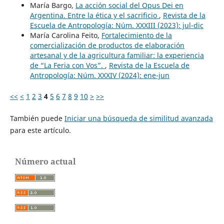
María Bargo,
La acción social del Opus Dei en
Argentina. Entre la ética y el sacrificio
,
Revista de la
Escuela de Antropología: Núm. XXXIII (2023): jul-dic
María Carolina Feito,
Fortalecimiento de la
comercialización de productos de elaboración
artesanal y de la agricultura familiar: la experiencia
de “La Feria con Vos”.
,
Revista de la Escuela de
Antropología: Núm. XXXIV (2024): ene-jun
<<
<
1
2
3
4
5
6
7
8
9
10
>
>>
También puede
Iniciar una búsqueda de similitud avanzada
para este artículo.
Número actual