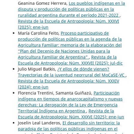
Geanina Gomez Herrera,
Los pueblos indígenas en la
disputa y producción de políticas públicas en la
ruralidad argentina durante el período 2021-2022
,
Revista de la Escuela de Antropología: Núm. XXXVI
(2025): ene-jun
María Carolina Feito,
Proceso participativo de
producción de políticas públicas en la agenda de la
Agricultura Familiar: memoria de la elaboración del
“Plan del Decenio de Naciones Unidas para la
Agricultura Familiar de Argentina”
,
Revista de la
Escuela de Antropología: Núm. XXXVII (2025): jul-dic
Julio Miguel Batkis,
¿Y ellos de dónde vienen?
Trayectorias de la juventud neorrural del MoCaSE-VC
,
Revista de la Escuela de Antropología: Núm. XXXIV
(2024): ene-jun
Florencia Trentini, Samanta Guiñazú,
Participación
indígena en tiempos de anarcocapitalismo y nuevas
derechas: La derogación de la Ley de Emergencia
Territorial Indígena en Argentina
,
Revista de la
Escuela de Antropología: Núm. XXXVI (2025): ene-jun
Joselin Leal Landeros,
El desarrollo sin territorio: la
paradoja de las políticas públicas indígenas en el