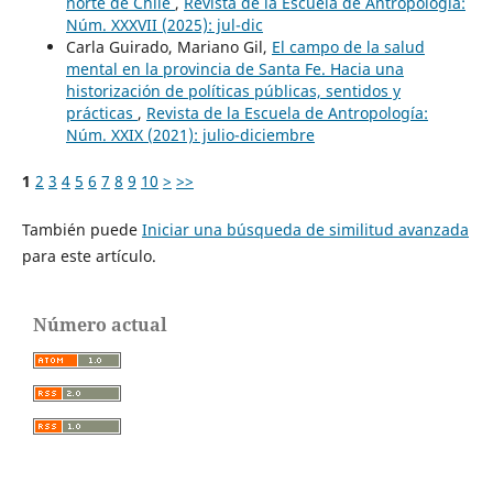
norte de Chile
,
Revista de la Escuela de Antropología:
Núm. XXXVII (2025): jul-dic
Carla Guirado, Mariano Gil,
El campo de la salud
mental en la provincia de Santa Fe. Hacia una
historización de políticas públicas, sentidos y
prácticas
,
Revista de la Escuela de Antropología:
Núm. XXIX (2021): julio-diciembre
1
2
3
4
5
6
7
8
9
10
>
>>
También puede
Iniciar una búsqueda de similitud avanzada
para este artículo.
Número actual