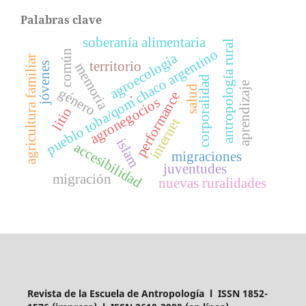
Palabras clave
soberanía alimentaria
antropología rural
pueblo toba/qom chaco argentino
común
agroecología
agricultura familiar
territorio
jóvenes
memoria
corporalidad
aprendizaje
salud
género
performance
.
agronegocios
litio
internet
islam
accesibilidad
migraciones
juventudes
migración
nuevas ruralidades
Revista de la Escuela de Antropología l ISSN 1852-