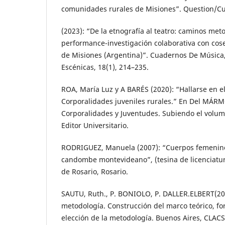
comunidades rurales de Misiones”. Question/Cue
(2023): “De la etnografía al teatro: caminos me
performance-investigación colaborativa con cos
de Misiones (Argentina)”. Cuadernos De Música, 
Escénicas, 18(1), 214–235.
ROA, María Luz y A BARÉS (2020): “Hallarse en el
Corporalidades juveniles rurales.” En Del MÁRM
Corporalidades y Juventudes. Subiendo el volum
Editor Universitario.
RODRIGUEZ, Manuela (2007): “Cuerpos femenino
candombe montevideano”, (tesina de licenciatur
de Rosario, Rosario.
SAUTU, Ruth., P. BONIOLO, P. DALLER.ELBERT(20
metodología. Construcción del marco teórico, fo
elección de la metodología. Buenos Aires, CLAC