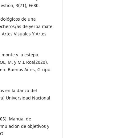
stión, 3(71), E680.
todológicos de una
echeros/as de yerba mate
Artes Visuales Y Artes
 monte y la estepa.
OL, M. y M.L Roa(2020),
en. Buenos Aires, Grupo
s en la danza del
a) Universidad Nacional
05). Manual de
rmulación de objetivos y
SO.