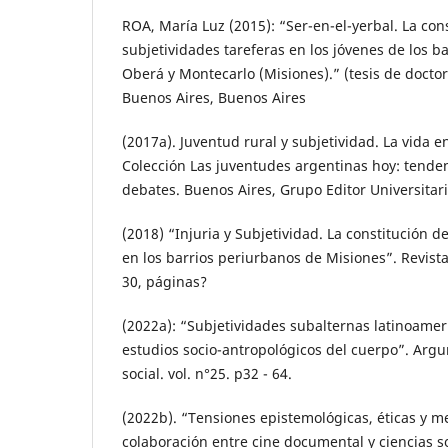
ROA, María Luz (2015): “Ser-en-el-yerbal. La con
subjetividades tareferas en los jóvenes de los b
Oberá y Montecarlo (Misiones).” (tesis de docto
Buenos Aires, Buenos Aires
(2017a). Juventud rural y subjetividad. La vida e
Colección Las juventudes argentinas hoy: tenden
debates. Buenos Aires, Grupo Editor Universitari
(2018) “Injuria y Subjetividad. La constitución d
en los barrios periurbanos de Misiones”. Revista
30, páginas?
(2022a): “Subjetividades subalternas latinoamer
estudios socio-antropológicos del cuerpo”. Argu
social. vol. n°25. p32 - 64.
(2022b). “Tensiones epistemológicas, éticas y m
colaboración entre cine documental y ciencias so