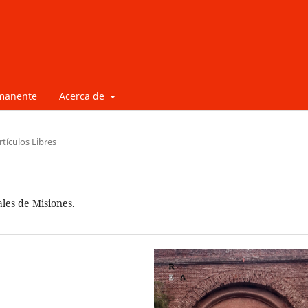
rmanente
Acerca de
rtículos Libres
les de Misiones.