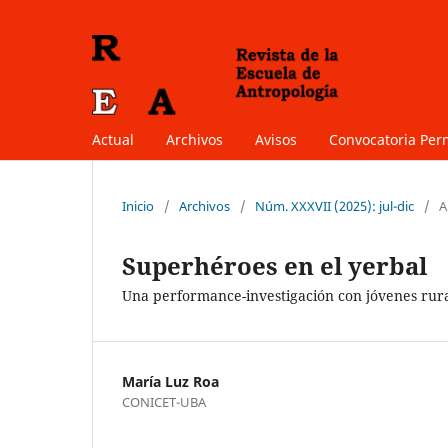
Actual
Archivos
Avisos
Convocatoria Pe
Inicio
/
Archivos
/
Núm. XXXVII (2025): jul-dic
/
A
Superhéroes en el yerbal
Una performance-investigación con jóvenes rura
María Luz Roa
CONICET-UBA