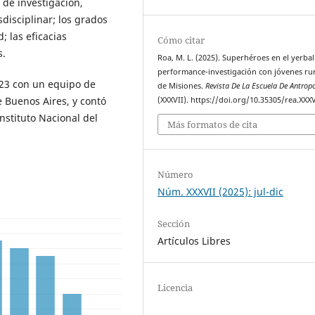
o de investigación,
disciplinar; los grados
 las eficacias
Cómo citar
s.
Roa, M. L. (2025). Superhéroes en el yerbal
performance-investigación con jóvenes ru
2023 con un equipo de
de Misiones.
Revista De La Escuela De Antrop
de Buenos Aires, y contó
(XXXVII). https://doi.org/10.35305/rea.XXX
nstituto Nacional del
Más formatos de cita
Número
Núm. XXXVII (2025): jul-dic
Sección
Artículos Libres
Licencia