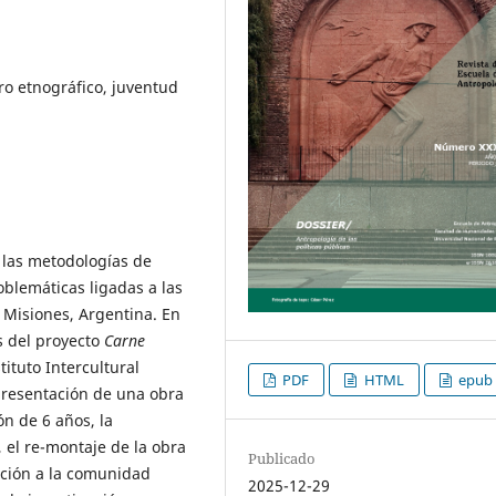
ro etnográfico, juventud
 las metodologías de
blemáticas ligadas a las
e Misiones, Argentina. En
s del proyecto
Carne
tituto Intercultural
PDF
HTML
epub
a presentación de una obra
ón de 6 años, la
, el re-montaje de la obra
Publicado
tación a la comunidad
2025-12-29