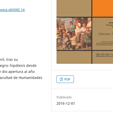
ogia.v0iXXII.14
il, tras su
negro: hipótesis desde
 dio apertura al año
 Facultad de Humanidades
PDF
Publicado
2016-12-01