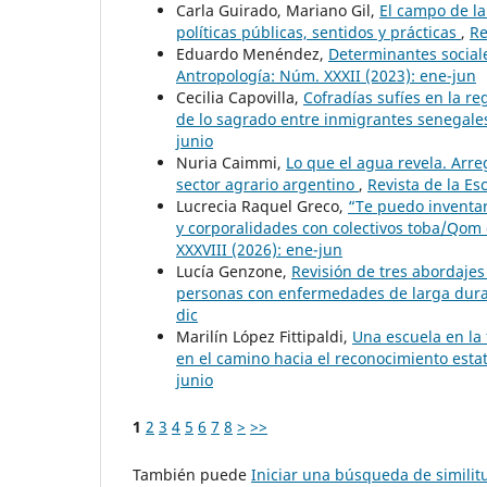
Carla Guirado, Mariano Gil,
El campo de la
políticas públicas, sentidos y prácticas
,
Re
Eduardo Menéndez,
Determinantes sociale
Antropología: Núm. XXXII (2023): ene-jun
Cecilia Capovilla,
Cofradías sufíes en la re
de lo sagrado entre inmigrantes senegal
junio
Nuria Caimmi,
Lo que el agua revela. Arr
sector agrario argentino
,
Revista de la Es
Lucrecia Raquel Greco,
“Te puedo inventa
y corporalidades con colectivos toba/Qom
XXXVIII (2026): ene-jun
Lucía Genzone,
Revisión de tres abordajes
personas con enfermedades de larga dur
dic
Marilín López Fittipaldi,
Una escuela en la
en el camino hacia el reconocimiento esta
junio
1
2
3
4
5
6
7
8
>
>>
También puede
Iniciar una búsqueda de simili