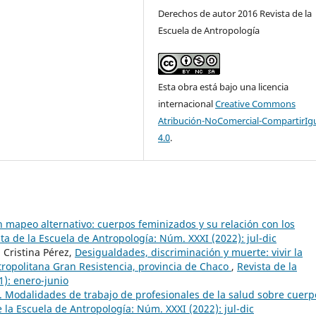
Derechos de autor 2016 Revista de la
Escuela de Antropología
Esta obra está bajo una licencia
internacional
Creative Commons
Atribución-NoComercial-CompartirIg
4.0
.
 mapeo alternativo: cuerpos feminizados y su relación con los
ta de la Escuela de Antropología: Núm. XXXI (2022): jul-dic
a Cristina Pérez,
Desigualdades, discriminación y muerte: vivir la
ropolitana Gran Resistencia, provincia de Chaco
,
Revista de la
1): enero-junio
 Modalidades de trabajo de profesionales de la salud sobre cuerp
e la Escuela de Antropología: Núm. XXXI (2022): jul-dic