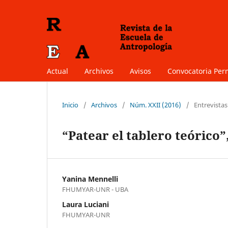
Actual
Archivos
Avisos
Convocatoria Pe
Inicio
/
Archivos
/
Núm. XXII (2016)
/
Entrevistas
“Patear el tablero teórico
Yanina Mennelli
FHUMYAR-UNR - UBA
Laura Luciani
FHUMYAR-UNR