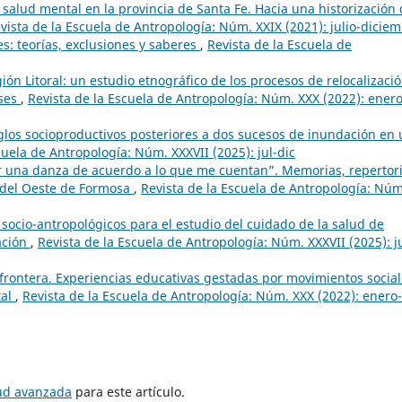
 salud mental en la provincia de Santa Fe. Hacia una historización
vista de la Escuela de Antropología: Núm. XXIX (2021): julio-dicie
s: teorías, exclusiones y saberes
,
Revista de la Escuela de
gión Litoral: un estudio etnográfico de los procesos de relocalizaci
eses
,
Revista de la Escuela de Antropología: Núm. XXX (2022): enero
eglos socioproductivos posteriores a dos sucesos de inundación en
cuela de Antropología: Núm. XXXVII (2025): jul-dic
r una danza de acuerdo a lo que me cuentan”. Memorias, repertor
 del Oeste de Formosa
,
Revista de la Escuela de Antropología: Núm
 socio-antropológicos para el estudio del cuidado de la salud de
ación
,
Revista de la Escuela de Antropología: Núm. XXXVII (2025): ju
 frontera. Experiencias educativas gestadas por movimientos socia
tal
,
Revista de la Escuela de Antropología: Núm. XXX (2022): enero-
tud avanzada
para este artículo.