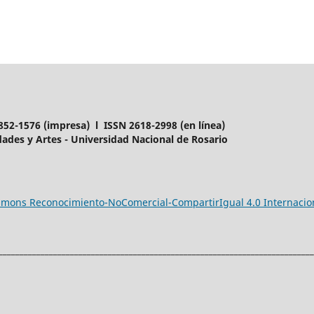
852-1576 (impresa) l ISSN 2618-2998 (en línea)
ades y Artes - Universidad Nacional de Rosario
ommons Reconocimiento-NoComercial-CompartirIgual 4.0 Internacio
___________________________________________________________________________