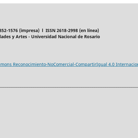
852-1576 (impresa) l ISSN 2618-2998 (en línea)
ades y Artes - Universidad Nacional de Rosario
ommons Reconocimiento-NoComercial-CompartirIgual 4.0 Internacio
___________________________________________________________________________