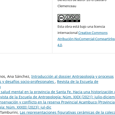
Clemenceau
Esta obra está bajo una licencia
internacional
Creative Commons
Atribución-NoComercial-CompartirIg
4.0
.
amos, Ana Sánchez,
Introducción al dossier Antropología y procesos
es y desafíos socio-profesionales
,
Revista de la Escuela de
n
 salud mental en la provincia de Santa Fe. Hacia una historización
vista de la Escuela de Antropología: Núm. XXIX (2021): julio-dicie
onservación y conflicto en la reserva Provincial Acambuco (Provinci
ía: Núm. XXXIII (2023): jul-dic
. Tamburini,
Las representaciones figurativas cerámicas de la colec