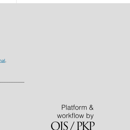
nal
.
______________