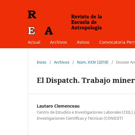
Actual
Archivos
Avisos
Convocatoria Pe
Inicio
/
Archivos
/
Núm. XXIV (2018)
/
Dossier An
El Dispatch. Trabajo mine
Lautaro Clemenceau
Centro de Estudios e Investigaciones Laborales (CEIL) 
Investigaciones Científicas y Técnicas (CONICET)