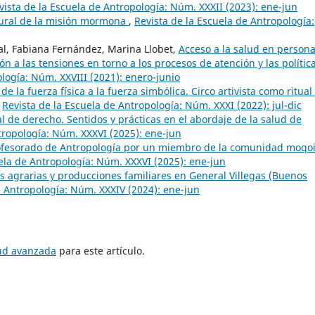
vista de la Escuela de Antropología: Núm. XXXII (2023): ene-jun
tural de la misión mormona
,
Revista de la Escuela de Antropología:
val, Fabiana Fernández, Marina Llobet,
Acceso a la salud en person
n a las tensiones en torno a los procesos de atención y las polític
logía: Núm. XXVIII (2021): enero-junio
 de la fuerza física a la fuerza simbólica. Circo artivista como ritual
,
Revista de la Escuela de Antropología: Núm. XXXI (2022): jul-dic
l de derecho. Sentidos y prácticas en el abordaje de la salud de
tropología: Núm. XXXVI (2025): ene-jun
rofesorado de Antropología por un miembro de la comunidad moqoi
ela de Antropología: Núm. XXXVI (2025): ene-jun
s agrarias y producciones familiares en General Villegas (Buenos
e Antropología: Núm. XXXIV (2024): ene-jun
tud avanzada
para este artículo.