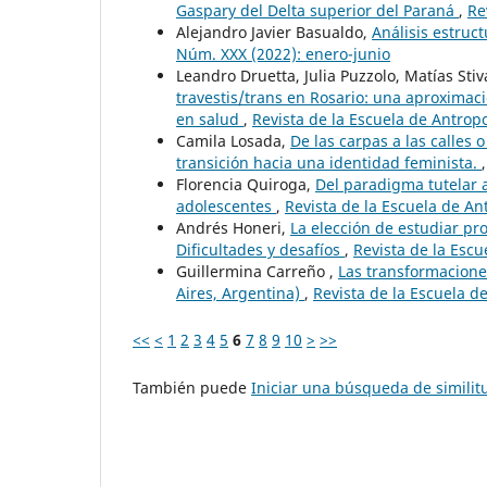
Gaspary del Delta superior del Paraná
,
Re
Alejandro Javier Basualdo,
Análisis estruc
Núm. XXX (2022): enero-junio
Leandro Druetta, Julia Puzzolo, Matías Sti
travestis/trans en Rosario: una aproximació
en salud
,
Revista de la Escuela de Antropo
Camila Losada,
De las carpas a las calles o
transición hacia una identidad feminista.
Florencia Quiroga,
Del paradigma tutelar a
adolescentes
,
Revista de la Escuela de An
Andrés Honeri,
La elección de estudiar p
Dificultades y desafíos
,
Revista de la Escu
Guillermina Carreño ,
Las transformacione
Aires, Argentina)
,
Revista de la Escuela d
<<
<
1
2
3
4
5
6
7
8
9
10
>
>>
También puede
Iniciar una búsqueda de simili