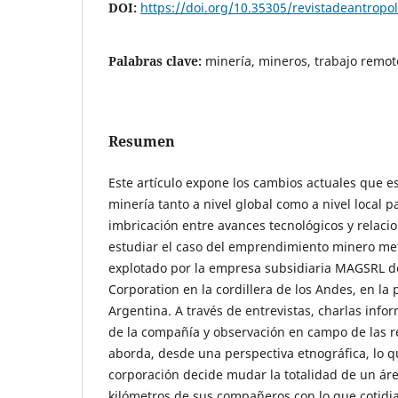
DOI:
https://doi.org/10.35305/revistadeantropol
Palabras clave:
minería, mineros, trabajo remot
Resumen
Este artículo expone los cambios actuales que e
minería tanto a nivel global como a nivel local pa
imbricación entre avances tecnológicos y relacio
estudiar el caso del emprendimiento minero met
explotado por la empresa subsidiaria MAGSRL de
Corporation en la cordillera de los Andes, en la 
Argentina. A través de entrevistas, charlas info
de la compañía y observación en campo de las re
aborda, desde una perspectiva etnográfica, lo 
corporación decide mudar la totalidad de un áre
kilómetros de sus compañeros con lo que cotid