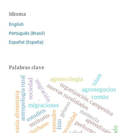
Idioma
English
Português (Brasil)
Español (España)
Palabras clave
islam
antropología rural
agroecología
sociedad
migración
organización campesina
nuevas ruralidades
agronegocios
soberanía alimentaria
común
.
género
migraciones
estudios
memoria
juventudes
corporalidad
territorio
aprendizaje
performance
litio
periurbano
salud