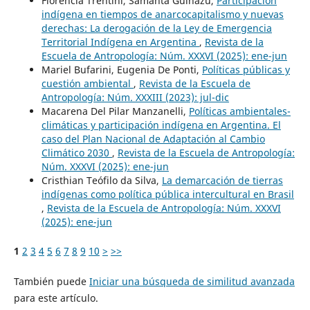
Florencia Trentini, Samanta Guiñazú,
Participación
indígena en tiempos de anarcocapitalismo y nuevas
derechas: La derogación de la Ley de Emergencia
Territorial Indígena en Argentina
,
Revista de la
Escuela de Antropología: Núm. XXXVI (2025): ene-jun
Mariel Bufarini, Eugenia De Ponti,
Políticas públicas y
cuestión ambiental
,
Revista de la Escuela de
Antropología: Núm. XXXIII (2023): jul-dic
Macarena Del Pilar Manzanelli,
Políticas ambientales-
climáticas y participación indígena en Argentina. El
caso del Plan Nacional de Adaptación al Cambio
Climático 2030
,
Revista de la Escuela de Antropología:
Núm. XXXVI (2025): ene-jun
Cristhian Teófilo da Silva,
La demarcación de tierras
indígenas como política pública intercultural en Brasil
,
Revista de la Escuela de Antropología: Núm. XXXVI
(2025): ene-jun
1
2
3
4
5
6
7
8
9
10
>
>>
También puede
Iniciar una búsqueda de similitud avanzada
para este artículo.