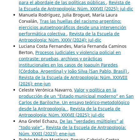
para el abordaje de las políticas públicas
,
Revista de
la Escuela de Antropología: Núm. XXXVII (2025): jul-dic
Manuela Rodríguez, Julia Broguet, María Laura
Corvalán,
Tras las huellas del racismo argentino:
ejercicios autoetnográficos desde una intervención
performática colectiva
,
Revista de la Escuela de
Antropología: Núm. XXXV (2024): jul-dic
Luciana Costa Fernandes, Maria Fernanda Caminos
Berton,
Procesos judiciales y violencia policial en
contraste: pruebas, archivos y prácticas
institucionales en los casos de Joaquín Paredes
(Córdoba, Argentina) y João Silva (San Pablo, Brasil)
,
Revista de la Escuela de Antropología: Núm. XXXVIII
(2026): ene-jun
Celeste Verónica Navarro,
Valor y política en la
producción de un “Estado municipal moderno” en San
Carlos de Bariloche. Un ensayo teórico-metodológico
desde la Antropología.
,
Revista de la Escuela de
Antropología: Núm. XXXVII (2025): jul-dic
​Ana Gretel Echazu,
De las “verdades múltiples” al
“todo vale”
,
Revista de la Escuela de Antropología:
Núm. XXXII (2023): ene-jun
Rubén Muñoz Martínez, Renata Gabriela Cortez