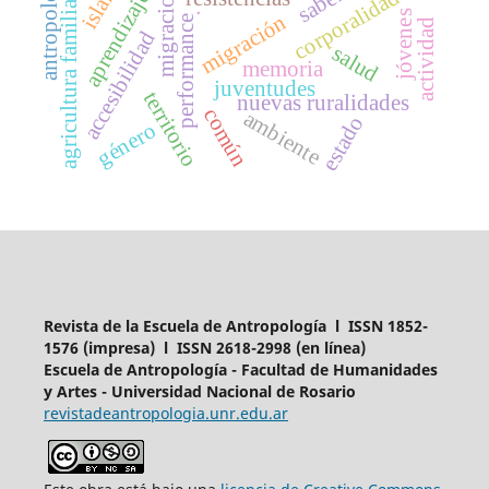
antropología
migraciones
islam
corporalidad
aprendizaje
agricultura familiar
.
jóvenes
migración
performance
actividad
accesibilidad
salud
memoria
juventudes
territorio
nuevas ruralidades
común
ambiente
estado
género
Revista de la Escuela de Antropología l ISSN 1852-
1576 (impresa) l ISSN 2618-2998 (en línea)
Escuela de Antropología - Facultad de Humanidades
y Artes - Universidad Nacional de Rosario
revistadeantropologia.unr.edu.ar