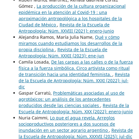
Gómez ,
La producción de la cultura organizacional
epidémica en la atención al Covid-19 : una
aproximación antropológica a los hospitales de la
Ciudad de México
,
Revista de la Escuela de
Antropología: Núm. XXVIII (2021): enero-junio
Alejandra Ramos, María Julia Name,
Qué y cómo
miramos cuando estudiamos los desarrollos de la
propia disciplina
,
Revista de la Escuela de
Antropología: Núm. XXXII (2023): ene-jun
Camila Losada,
De las carpas a las calles o de la fuerza
física a la fuerza simbólica. Circo artivista como ritual
de transición hacia una identidad feminista.
,
Revista
de la Escuela de Antropología: Núm. XXXI (2022): jul-
dic
Gaspar Carratú,
Problemáticas asociadas al uso de
agrotóxicos: un análisis de los antecedentes
producidos desde las ciencias sociales
,
Revista de la
Escuela de Antropología: Núm. XXX (2022): enero-junio
Nuria Caimmi,
Lo que el agua revela. Arreglos
socioproductivos posteriores a dos sucesos de
inundación en un sector agrario argentino
,
Revista de
la Escuela de Antropología: Núm. XXXVII (2025): jul-dic