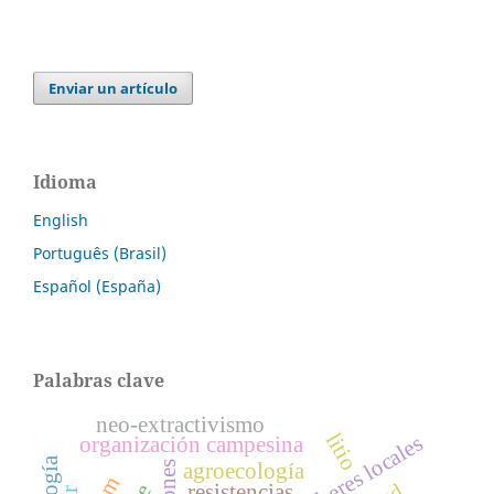
Enviar un artículo
Idioma
English
Português (Brasil)
Español (España)
Palabras clave
neo-extractivismo
litio
saberes locales
organización campesina
agroecología
resistencias